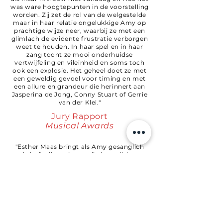
was ware hoogtepunten in de voorstelling
worden. Zij zet de rol van de welgestelde
maar in haar relatie ongelukkige Amy op
prachtige wijze neer, waarbij ze met een
glimlach de evidente frustratie verborgen
weet te houden. In haar spel en in haar
zang toont ze mooi onderhuidse
vertwijfeling en vileinheid en soms toch
ook een explosie. Het geheel doet ze met
een geweldig gevoel voor timing en met
een allure en grandeur die herinnert aan
Jasperina de Jong, Conny Stuart of Gerrie
van der Klei."
Jury Rapport
Musical Awards
"Esther Maas bringt als Amy gesanglich
wahrhaft alles mit, um die komplizierten
Sondheim- Noten vollendet zu singen."
Leon Vosters
Duits vakblad
Musical