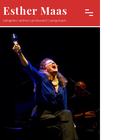
Esther Maas
zangeres | actrice | producent | zangcoach